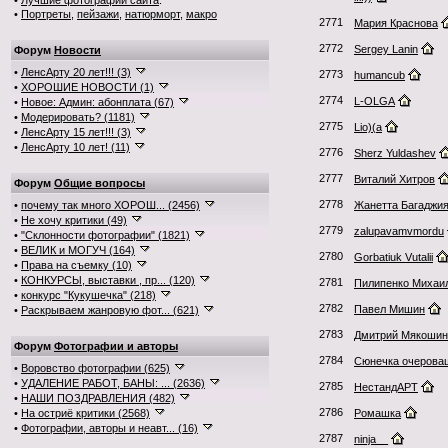
•
Лучшие фотографии сайта
:
•
Портреты
,
пейзажи
,
натюрморт
,
макро
2771
Мария Краснова
2772
Sergey Lanin
Форум
Новости
•
ЛенсАрту 20 лет!!! (3)
2773
humancub
•
ХОРОШИЕ НОВОСТИ (1)
2774
L-OLGA
•
Новое: Админ: абонплата (67)
•
Модерировать? (1181)
2775
Lio)(a
•
ЛенсАрту 15 лет!!! (3)
•
ЛенсАрту 10 лет! (11)
2776
Sherz Yuldashev
2777
Виталий Хитров
Форум
Общие вопросы
2778
•
почему так много ХОРОШ... (2456)
Жанетта Багаджи
•
Не хочу критики (49)
2779
zalupavamvmordu
•
"Склонности фотографии" (1821)
•
ВЕЛИК и МОГУЧ (164)
2780
Gorbatiuk Vutalii
•
Права на съемку (10)
•
КОНКУРСЫ, выставки , пр... (120)
2781
Пилипенко Михаи
•
конкурс "Кукушечка" (218)
2782
Павел Мишин
•
Раскрываем жанровую фот... (621)
2783
Дмитрий Мякошин
Форум
Фотографии и авторы
2784
Сюнечка очерова
•
Воровство фотографии (625)
•
УДАЛЕНИЕ РАБОТ, БАНЫ: ... (2636)
2785
НестандАРТ
•
НАШИ ПОЗДРАВЛЕНИЯ (482)
2786
•
На остриё критики (2568)
Ромашка
•
Фотографии, авторы и неавт... (16)
2787
ninja__