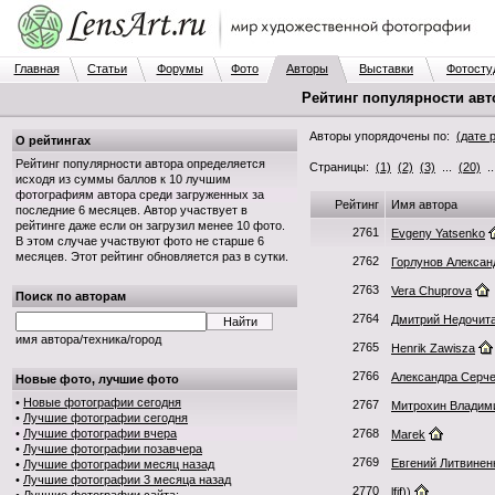
Главная
Статьи
Форумы
Фото
Авторы
Выставки
Фотосту
Рейтинг популярности авт
Авторы упорядочены по:
(дате 
О рейтингах
Рейтинг популярности автора определяется
Страницы:
(1)
(2)
(3)
...
(20)
.
исходя из суммы баллов к 10 лучшим
фотографиям автора среди загруженных за
Рейтинг
Имя автора
последние 6 месяцев. Автор участвует в
рейтинге даже если он загрузил менее 10 фото.
2761
Evgeny Yatsenko
В этом случае участвуют фото не старше 6
месяцев. Этот рейтинг обновляется раз в сутки.
2762
Горлунов Алексан
2763
Vera Chuprova
Поиск по авторам
2764
Дмитрий Недочит
имя автора/техника/город
2765
Henrik Zawisza
2766
Александра Серч
Новые фото, лучшие фото
•
Новые фотографии сегодня
2767
Митрохин Владим
•
Лучшие фотографии сегодня
•
Лучшие фотографии вчера
2768
Marek
•
Лучшие фотографии позавчера
2769
Евгений Литвинен
•
Лучшие фотографии месяц назад
•
Лучшие фотографии 3 месяца назад
2770
lfif))