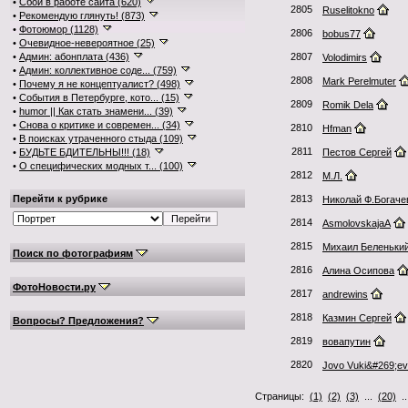
•
Сбои в работе сайта (620)
2805
Ruselitokno
•
Рекомендую глянуть! (873)
•
Фотоюмор (1128)
2806
bobus77
•
Очевидное-невероятное (25)
•
Админ: абонплата (436)
2807
Volodimirs
•
Админ: коллективное соде... (759)
2808
Mark Perelmuter
•
Почему я не концептуалист? (498)
•
События в Петербурге, кото... (15)
2809
Romik Dela
•
humor || Как стать знамени... (39)
•
Снова о критике и современ... (34)
2810
Hfman
•
В поисках утраченного стыда (109)
2811
•
БУДЬТЕ БДИТЕЛЬНЫ!!! (18)
Пестов Сергей
•
О специфических модных т... (100)
2812
М.Л.
Перейти к рубрике
2813
Николай Ф.Богаче
2814
AsmolovskajaA
2815
Михаил Беленьки
Поиск по фотографиям
2816
Алина Осипова
ФотоНовости.ру
2817
andrewins
2818
Казмин Сергей
Вопросы? Предложения?
2819
вовапутин
2820
Jovo Vuki&#269;ev
Страницы:
(1)
(2)
(3)
...
(20)
.