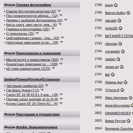
Форум
Техника фотографии
2788
bpujq
•
Сжатие без потери качества (22)
2789
Виктор Бойко
•
Про хроматическую аберра... (12)
•
Дилема с выбором фотоапарата (42)
2790
slavado
•
Кисть снега, цвет кисти, реж... (6)
2791
photoSD
•
Графика в фотографии (181)
•
О пересветах (25)
2792
ВИТАЛИЙ СТЕП
•
Цейтраферная съемка – пра... (43)
•
Некоторые замечания по ин... (39)
2793
xikeman
2794
vovapukin
Форум
Предложения и пожелания
2795
vladokt
•
Мысли вслух о немыслимом (302)
•
Конкретные пожелания по ... (199)
2796
лилия art
•
об этике комментария (2276)
2797
liah
Цифра
/
Пленка
/
Оптика
/
Остальное
2798
Левина Аня
•
Чистящая салфетка (23)
2799
Yr'evna N
•
Где брать бумагу? (1)
•
Canon EF 16-35 f/2.8 L II или... (18)
2800
Макс Кретинин
•
Продаю canon extender ef 2x III (8)
•
Куплю Canon EF 24-70mm f/2... (6)
2801
Анна Бессонова
2802
DIMAMEDVEDEV
Форум
Приглашаю в путешествие
2803
Вовик Реутов
Форум
Флейм. Немодерируемое
2804
Bengamin Ganche